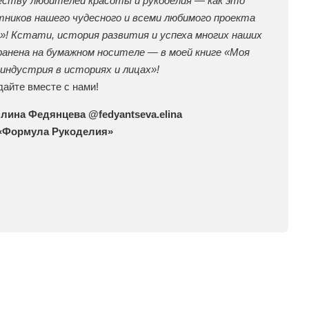
ству любителей красоты и рукоделия — как это
тников нашего чудесного и всеми любимого проекта
»! Кстати, история развития и успеха многих наших
ранена на бумажном носителе — в моей книге «Моя
индустрия в историях и лицах»!
дайте вместе с нами!
лина Федянцева @fedyantseva.elina
 «Формула Рукоделия»