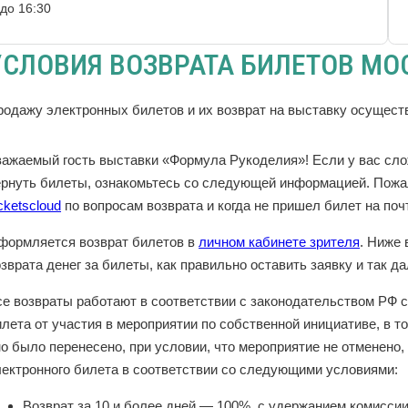
до 16:30
УСЛОВИЯ ВОЗВРАТА БИЛЕТОВ МОС
родажу электронных билетов и их возврат на выставку осущес
важаемый гость выставки «Формула Рукоделия»!
Если у вас сл
ернуть билеты, ознакомьтесь со следующей информацией. Пожа
cketscloud
по вопросам возврата и когда не пришел билет на поч
формляется возврат билетов в
личном кабинете зрителя
. Ниже
зврата денег за билеты, как правильно оставить заявку и так д
се возвраты работают в соответствии с законодательством РФ с
лета от участия в мероприятии по собственной инициативе, в т
но было перенесено, при условии, что мероприятие не отменено
лектронного билета в соответствии со следующими условиями:
Возврат за 10 и более дней — 100% с удержанием комиссии