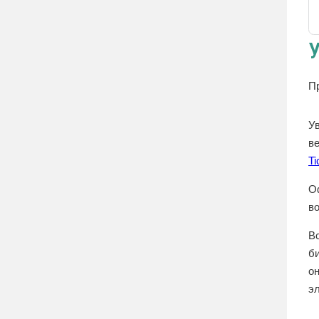
П
У
в
Ti
О
во
В
би
о
э