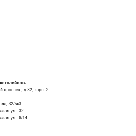
ркетплейсов:
 проспект, д.32, корп. 2
ект, 32/5к3
кая ул., 32
кая ул., 6/14.