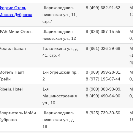
Фортис Отель
Шарикоподшип-
8 (499) 682-91-62
М
Москва Дубровка
никовская ул., 11,
1
стр.7
ФАБ Мини Отель
Шарикоподшип-
8 (926) 387-15-55
М
никовская ул., 12
0
Хостел Банан
Талалихина ул., д.
8 (961) 026-39-68
М
41, стр. 4
«
п
Мотель Найт
1-й Угрешский пр.,
8 (969) 999-28-31,
М
Трейн
2
8 (977) 195-67-44
0
Ribella Hotel
1-я
8 (909) 903-90-09,
М
Машиностроения
8 (499) 490-64-90
0
ул., 10
Апарт-отель МоМи
Шарикоподшип-
8 (925) 739-30-50
М
Дубровка
никовская ул., д.
1
18