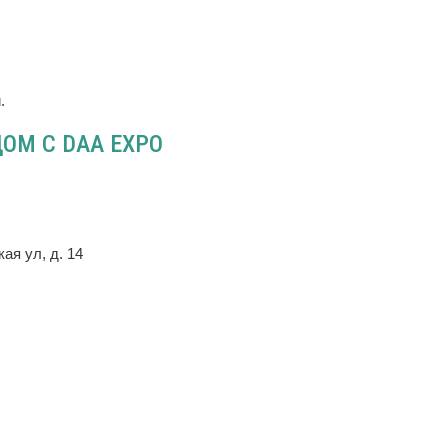
.
ОМ С DAA EXPO
ая ул, д. 14