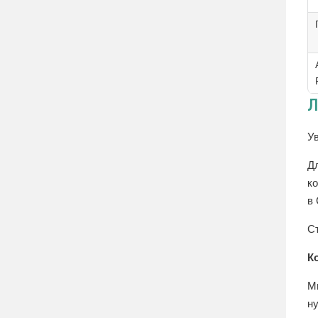
Л
У
Д
к
в 
С
К
М
н