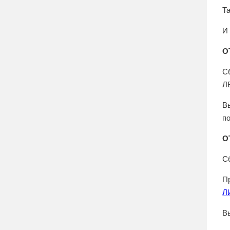
Т
И
О
С
Л
В
п
О
С
П
Л
В