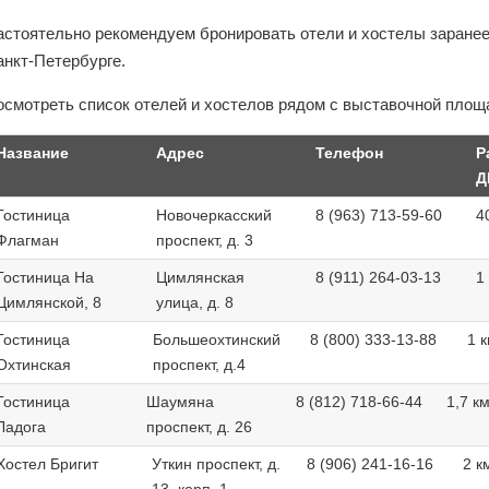
астоятельно рекомендуем бронировать отели и хостелы заранее 
анкт-Петербурге.
осмотреть список отелей и хостелов рядом с выставочной пл
Название
Адрес
Телефон
Р
Д
Гостиница
Новочеркасский
8 (963) 713-59-60
4
Флагман
проспект, д. 3
Гостиница На
Цимлянская
8 (911) 264-03-13
1
Цимлянской, 8
улица, д. 8
Гостиница
Большеохтинский
8 (800) 333-13-88
1 
Охтинская
проспект, д.4
Гостиница
Шаумяна
8 (812) 718-66-44
1,7 к
Ладога
проспект, д. 26
Хостел Бригит
Уткин проспект, д.
8 (906) 241-16-16
2 к
13, корп. 1