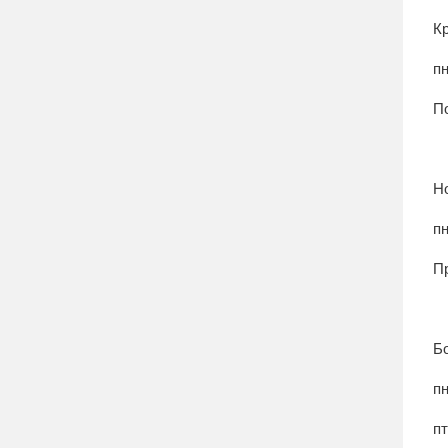
К
пн
По
Н
пн
П
Бо
пн
пт