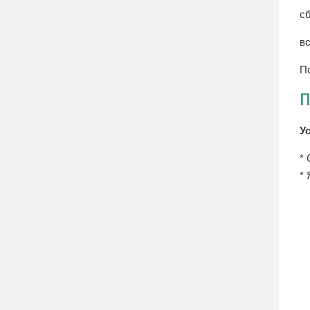
сб
вс
По
П
У
* 
* 