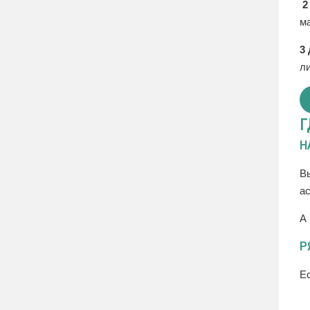
2
м
3
л
Г
Н
В
а
А 
Р
Ес