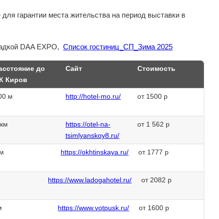
для гарантии места жительства на период выставки в
ощадкой DAA EXPO,
Список гостиниц_СП_Зима 2025
асстояние до
Сайт
Стоимость
К Киров
00 м
http://hotel-mo.ru/
от 1500 р
 км
https://otel-na-
от 1 562 р
tsimlyanskoy8.ru/
км
https://okhtinskaya.ru/
от 1777 р
м
https://www.ladogahotel.ru/
от 2082 р
м
https://www.votpusk.ru/
от 1600 р