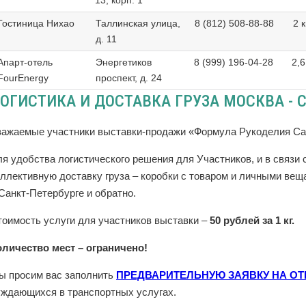
Гостиница Нихао
Таллинская улица,
8 (812) 508-88-88
2 
д. 11
Апарт-отель
Энергетиков
8 (999) 196-04-28
2,6
FourEnergy
проспект, д. 24
ОГИСТИКА И ДОСТАВКА ГРУЗА МОСКВА - С
важаемые участники выставки-продажи «Формула Рукоделия Сан
ля удобства логистического решения для Участников, и в связи
оллективную доставку груза – коробки с товаром и личными ве
Санкт-Петербурге и обратно.
тоимость услуги для участников выставки –
50 рублей за 1 кг.
оличество мест – ограничено!
ы просим вас заполнить
ПРЕДВАРИТЕЛЬНУЮ ЗАЯВКУ НА ОТ
уждающихся в транспортных услугах.