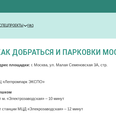
СПЕЦПРОЕКТЫ
FAQ
КАК ДОБРАТЬСЯ И ПАРКОВКИ МОС
дрес площадки:
г. Москва, ул. Малая Семеновская 3А, стр.
Ц «Легпромпарк ЭКСПО»
ешком
т м. «Электрозаводская» – 10 минут
т станции МЦД «Элекрозаводская» – 12 минут