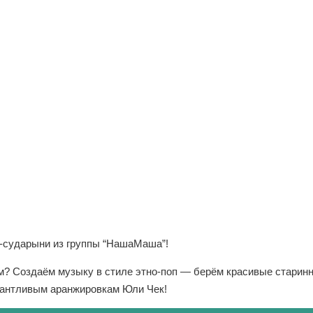
сударыни из группы “НашаМаша”!
м? Создаём музыку в стиле этно-поп — берём красивые старинн
лантливым аранжировкам Юли Чек!