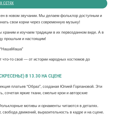
Х СЕТЯХ
сен в новом звучании. Мы делаем фольклор доступным и
ознать свои корни через современную музыку!
 храним и изучаем традиции в их первозданном виде. А в
ду прошлым и настоящим!
= “НашаМаша”
 что-то своё — от истории народных костюмов до
КРЕСЕНЬЕ) В 13.30 НА СЦЕНЕ
кция платьев “Образ”, созданая Юлией Горлановой. Эти
, сочетая яркие ткани, смелые крои и авторские
 Фольклорные мотивы и орнаменты читаются в деталях.
, свобода движений, выразительность в кадре и на сцене.