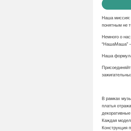
Наша миссия: 
понятным не т
Немного о нас
“НашаМаша” —
Наша формула
Присоединяйт
зажигательных
В рамках музы
платья отража
декоративные
Каждая модель
Конструкция п