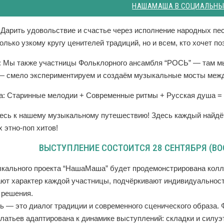
НАШАМАША В СОЦИАЛЬНЫ
Дарить удовольствие и счастье через исполнение народных пе
олько узкому кругу ценителей традиций, но и всем, кто хочет п
: Мы также участницы Фольклорного ансамбля “РОСЬ” — там мы
 смело экспериментируем и создаём музыкальные мосты меж
: Старинные мелодии + Современные ритмы + Русская душа 
есь к нашему музыкальному путешествию! Здесь каждый найдёт
 этно-поп хитов!
ВЫСТУПЛЕНИЕ СОСТОИТСЯ 28 СЕНТЯБРЯ (ВОС
кального проекта “НашаМаша” будет продемонстрирована колле
ют характер каждой участницы, подчёркивают индивидуальность
 решения.
 — это диалог традиции и современного сценического образа.
латьев адаптирована к динамике выступлений: складки и силуэт