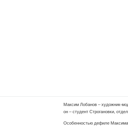
Максим Лобанов – художник-мод
он – студент Строгановки, отд
Особенностью дефиле Максима я