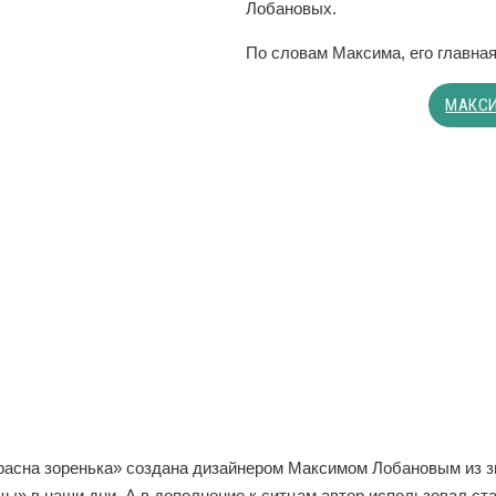
Лобановых.
По словам Максима, его главна
МАКСИ
расна зоренька» создана дизайнером Максимом Лобановым из з
ы» в наши дни. А в дополнение к ситцам автор использовал ст