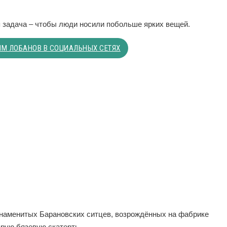
я задача – чтобы люди носили побольше ярких вещей.
М ЛОБАНОВ В СОЦИАЛЬНЫХ СЕТЯХ
наменитых Барановских ситцев, возрождённых на фабрике
арую бязевую скатерть.