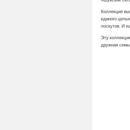
Коллекция вып
единого цельн
лоскутов. И е
Эту коллекцию
дружная семь