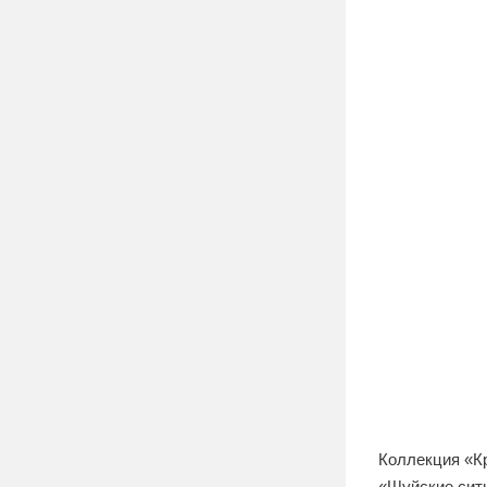
Коллекция «К
«Шуйские ситц