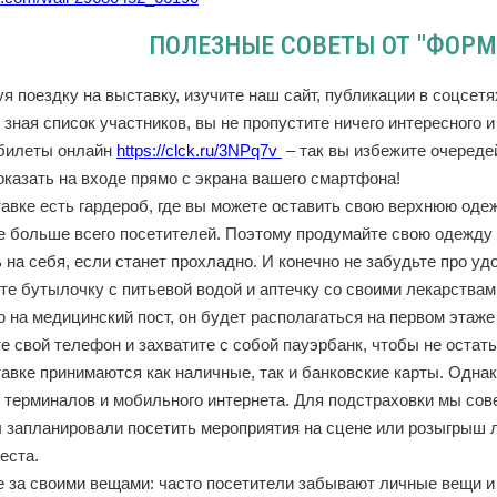
ПОЛЕЗНЫЕ СОВЕТЫ ОТ "ФОР
 поездку на выставку, изучите наш сайт, публикации в соцсетя
 зная список участников, вы не пропустите ничего интересного и
билеты онлайн
https://clck.ru/3NPq7v
– так вы избежите очереде
оказать на входе прямо с экрана вашего смартфона!
вке есть гардероб, где вы можете оставить свою верхнюю одежд
е больше всего посетителей. Поэтому продумайте свою одежду ч
 на себя, если станет прохладно. И конечно не забудьте про уд
е бутылочку с питьевой водой и аптечку со своими лекарствам
на медицинский пост, он будет располагаться на первом этаже
 свой телефон и захватите с собой пауэрбанк, чтобы не остать
вке принимаются как наличные, так и банковские карты. Однако
е терминалов и мобильного интернета. Для подстраховки мы сов
 запланировали посетить мероприятия на сцене или розыгрыш ло
еста.
за своими вещами: часто посетители забывают личные вещи и п