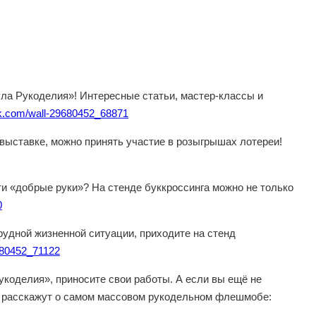
ула Рукоделия»! Интересные статьи, мастер-классы и
vk.com/wall-29680452_68871
выставке, можно принять участие в розыгрышах лотереи!
ти «добрые руки»? На стенде буккроссинга можно не только
0
рудной жизненной ситуации, приходите на стенд
9680452_71122
оделия», приносите свои работы. А если вы ещё не
ам расскажут о самом массовом рукодельном флешмобе: