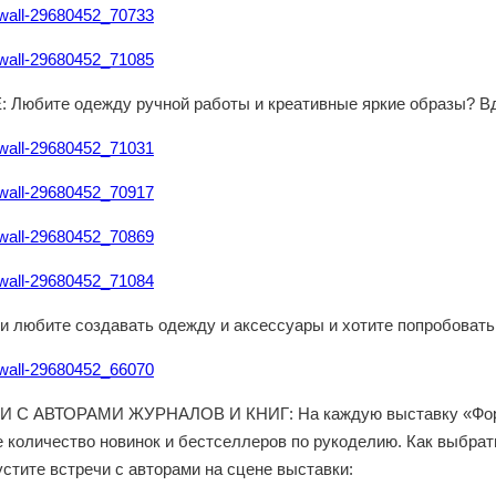
/wall-29680452_70733
/wall-29680452_71085
 Любите одежду ручной работы и креативные яркие образы? Вд
/wall-29680452_71031
/wall-29680452_70917
/wall-29680452_70869
/wall-29680452_71084
и любите создавать одежду и аксессуары и хотите попробовать
/wall-29680452_66070
 С АВТОРАМИ ЖУРНАЛОВ И КНИГ: На каждую выставку «Форму
е количество новинок и бестселлеров по рукоделию. Как выбрат
устите встречи с авторами на сцене выставки: