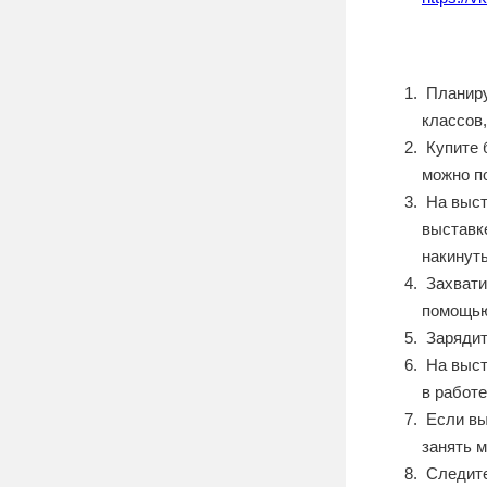
Планируя
классов,
Купите 
можно п
На выста
выставк
накинуть
Захватит
помощью 
Зарядите
На выста
в работ
Если вы
занять м
Следите 