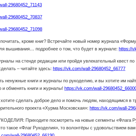
/wall-29680452_71143
/wall-29680452_70837
/wall-29680452_71098
 почитать, кроме книг? Встречайте новый номер журнала «Форм
ля вышивания… подробнее о том, что будет в журнале:
https://
урналы на стенде редакции или пройдя увлекательный квест по 
сделать – читайте здесь:
https://vk.com/wall-29680452_66777
ть ненужные книги и журналы по рукоделию, и вы хотите им най
о и обменять книги и журналы!
https://vk.com/wall-29680452_6600
 хотите сделать доброе дело и помочь людям, находящимся в т
орительного проекта «Хурма Московская»:
https://vk.com/wall-2
КОДЕЛИЯ: Приходите посмотреть на новые сегменты «Флага Рук
 что такое «Флаг Рукоделия», то волонтёры с удовольствием в
vk.com/wall-29680452_66190