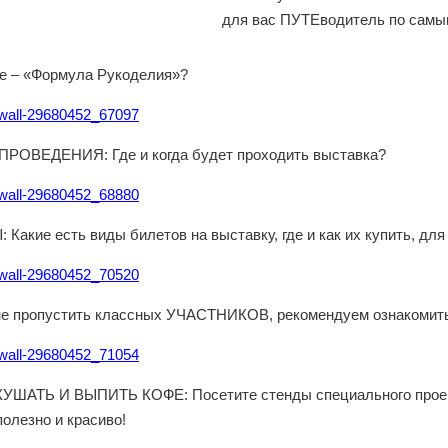
для вас ПУТЕводитель по самы
ое – «Формула Рукоделия»?
/wall-29680452_67097
РОВЕДЕНИЯ: Где и когда будет проходить выставка?
/wall-29680452_68880
Какие есть виды билетов на выставку, где и как их купить, для 
/wall-29680452_70520
не пропустить классных УЧАСТНИКОВ, рекомендуем ознакомитьс
/wall-29680452_71054
УШАТЬ И ВЫПИТЬ КОФЕ: Посетите стенды специального проект
полезно и красиво!