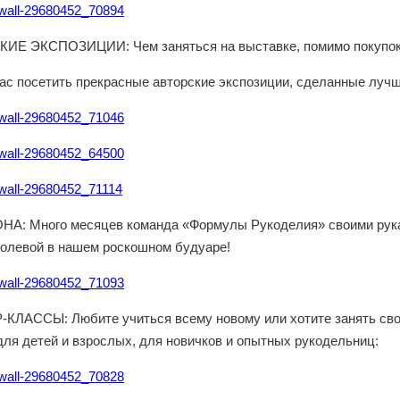
/wall-29680452_70894
ИЕ ЭКСПОЗИЦИИ: Чем заняться на выставке, помимо покупо
с посетить прекрасные авторские экспозиции, сделанные лучш
/wall-29680452_71046
/wall-29680452_64500
/wall-29680452_71114
А: Много месяцев команда «Формулы Рукоделия» своими рука
ролевой в нашем роскошном будуаре!
/wall-29680452_71093
КЛАССЫ: Любите учиться всему новому или хотите занять свое
для детей и взрослых, для новичков и опытных рукодельниц:
/wall-29680452_70828