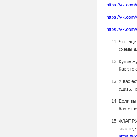
https://vk.com
https://vk.com
https://vk.com
Что ещё
схемы д
Купив ж
Как это 
У вас ес
сдать, н
Если вы
благотв
ФЛАГ РУ
знаете,
https://