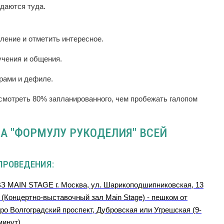
даются туда.
ление и отметить интересное.
учения и общения.
орами и дефиле.
осмотреть 80% запланированного, чем пробежать галопом
А "ФОРМУЛУ РУКОДЕЛИЯ" ВСЕЙ
ПРОВЕДЕНИЯ:
З MAIN STAGE г. Москва, ул. Шарикоподшипниковская, 13
 (Концертно-выставочный зал Main Stage) - пешком от
ро Волгоградский проспект, Дубровcкая или Угрешская (9-
минут)