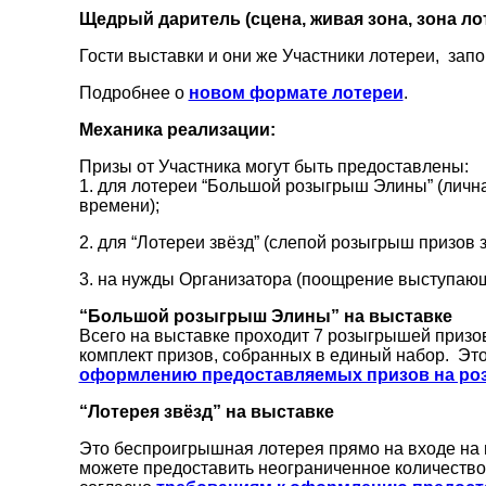
Щедрый даритель (сцена, живая зона, зона ло
Гости выставки и они же Участники лотереи, зап
Подробнее о
новом формате лотереи
.
Механика реализации:
Призы от Участника могут быть предоставлены:
1. для лотереи “Большой розыгрыш Элины” (личн
времени);
2. для “Лотереи звёзд” (слепой розыгрыш призов 
3. на нужды Организатора (поощрение
выступающи
“Большой розыгрыш Элины” на выставке
Всего на выставке проходит 7 розыгрышей призов 
комплект призов, собранных в единый набор. Э
оформлению предоставляемых призов на р
“Лотерея звёзд” на выставке
Это беспроигрышная лотерея прямо на входе на в
можете предоставить неограниченное количество