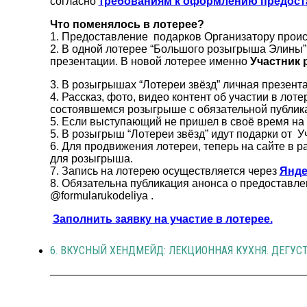
согласно
требованиям к оформлению предост
Что поменялось в лотерее?
1.
Предоставление подарков Организатору происх
2. В одной лотерее “Большого розыгрыша Элины” 
презентации. В новой лотерее именно
Участник 
3. В розыгрышах “Лотереи звёзд” личная презен
4. Рассказ, фото, видео контент об участии в ло
состоявшемся розыгрыше с обязательной публика
5.
Если выступающий не пришел в своё время на 
5. В розыгрыш “Лотереи звёзд” идут подарки от У
6. Для продвижения лотереи, теперь на сайте в р
для розыгрыша.
7.
Запись на лотерею осуществляется через
Янде
8. Обязательна публикация анонса о предоставле
@formularukodeliya .
Заполнить заявку на участие в лотерее.
6. ВКУСНЫЙ ХЕНДМЕЙД: ЛЕКЦИОННАЯ КУХНЯ. ДЕГУС