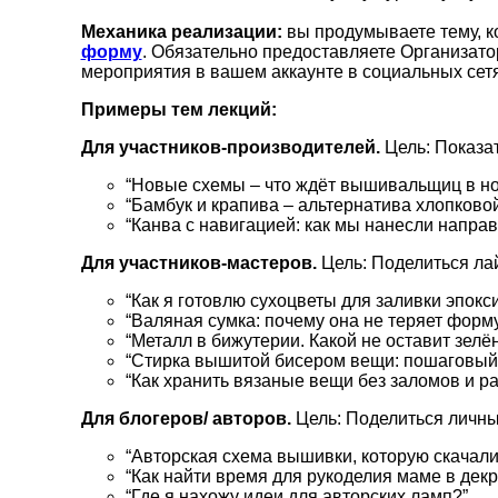
Механика реализации:
вы продумываете тему, к
форму
. Обязательно предоставляете Организато
мероприятия в вашем аккаунте в социальных сетя
Примеры тем лекций:
Для участников-производителей.
Цель: Показа
“Новые схемы – что ждёт вышивальщиц в но
“Бамбук и крапива – альтернатива хлопково
“Канва с навигацией: как мы нанесли напра
Для участников-мастеров.
Цель: Поделиться лай
“Как я готовлю сухоцветы для заливки эпокс
“Валяная сумка: почему она не теряет форм
“Металл в бижутерии. Какой не оставит зелё
“Стирка вышитой бисером вещи: пошаговый
“Как хранить вязаные вещи без заломов и р
Для блогеров/ авторов.
Цель: Поделиться личным
“Авторская схема вышивки, которую скачали
“Как найти время для рукоделия маме в декр
“Где я нахожу идеи для авторских ламп?”