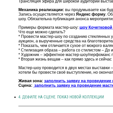
Трансляция эфира для широкой аудитории выставки
Механика реализации:
вы продумываете как буде
Запись осуществляется через
Яндекс форму
. О
шоу. Обязательна публикация анонса мероприятия
Примеры формата мастер-шоу:
шоу Кочетковой
Что еще можно сделать?
* Провести мастер-шоу по созданию стеклянных у
аукцион, а вырученные средства на благотворит
* Показать, чем отличается сухое от мокрого вал
* Стилизация образа – работа со стилистом – До 
* Художник – эффектное мастер-шоу/перфоманс 
* Вторая жизнь вещам – как прямо здесь и сейчас
Мастер-шоу проводится в двух местах выставки – н
хотели бы провести своё выступление, но оконча
Живая зона:
заполнить заявку на проведение 
Сцена:
заполнить заявку на проведение маст
4. ДЕФИЛЕ НА СЦЕНЕ. ПОКАЗ НОВОЙ КОЛЛЕКЦИИ