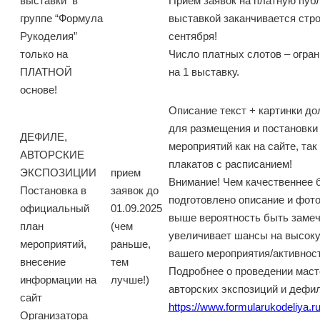
выставки в
Прием заявок на платную пуб
группе “Формула
выставкой заканчивается стро
Рукоделия”
сентября!
только на
Число платных слотов – огран
ПЛАТНОЙ
на 1 выставку.
основе!
Описание текст + картинки до
для размещения и постановки 
ДЕФИЛЕ,
мероприятий как на сайте, так
АВТОРСКИЕ
плакатов с расписанием!
ЭКСПОЗИЦИИ
прием
Внимание! Чем качественнее 
Постановка в
заявок до
подготовлено описание и фото
официальный
01.09.2025
выше вероятность быть замеч
план
(чем
увеличивает шансы на высок
мероприятий,
раньше,
вашего мероприятия/активност
внесение
тем
Подробнее о проведении маст
информации на
лучше!)
авторских экспозиций и дефил
сайт
https://www.formularukodeliya.ru
Организатора