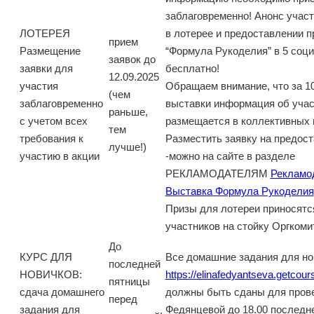
заблаговременно! Анонс участ
ЛОТЕРЕЯ
в лотерее и предоставлении п
прием
Размещение
“Формула Рукоделия” в 5 соц
заявок до
заявки для
бесплатно!
12.09.2025
участия
Обращаем внимание, что за 10
(чем
заблаговременно
выставки информация об учас
раньше,
с учетом всех
размещается в коллективных 
тем
требования к
Разместить заявку на предос
лучше!)
участию в акции
-можно на сайте в разделе
РЕКЛАМОДАТЕЛЯМ
Рекламо
Выставка Формула Рукоделия
Призы для лотереи приносятся
участников на стойку Оргкоми
До
КУРС ДЛЯ
Все домашние задания для но
последней
НОВИЧКОВ:
https://elinafedyantseva.getcour
пятницы
сдача домашнего
должны быть сданы для пров
перед
задания для
Федянцевой до 18.00 последн