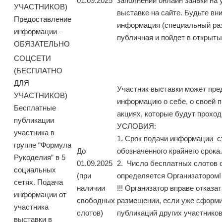
01.09.2025
заполнении онлайн заявки на 
УЧАСТНИКОВ)
выставке на сайте. Будьте вн
Предоставление
информация (специальный раз
информации –
публичная и пойдет в открыты
ОБЯЗАТЕЛЬНО
СОЦСЕТИ
(БЕСПЛАТНО
ДЛЯ
Участник выставки может пре
УЧАСТНИКОВ)
информацию о себе, о своей п
Бесплатные
акциях, которые будут проход
публикации
УСЛОВИЯ:
участника в
1. Срок подачи информации с
группе “Формула
До
обозначенного крайнего срока.
Рукоделия” в 5
01.09.2025
2. Число бесплатных слотов 
социальных
(при
определяется Организатором!
сетях. Подача
наличии
!!! Организатор вправе отказа
информации от
свободных
размещении, если уже сформи
участника
слотов)
публикаций других участников
выставки в