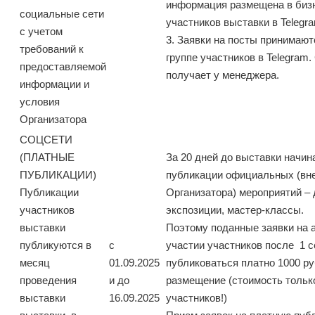
информация размещена в бизн
социальные сети
участников выставки в Telegr
с учетом
3. Заявки на посты принимают
требований к
группе участников в Telegram
предоставляемой
получает у менеджера.
информации и
условия
Организатора
СОЦСЕТИ
(ПЛАТНЫЕ
За 20 дней до выставки начи
ПУБЛИКАЦИИ)
публикации официальных (вн
Публикации
Организатора) мероприятий –
участников
экспозиции, мастер-классы.
выставки
Поэтому поданные заявки на 
публикуются в
с
участии участников после 1 
месяц
01.09.2025
публиковаться платно 1000 ру
проведения
и до
размещение (стоимость тольк
выставки
16.09.2025
участников!)