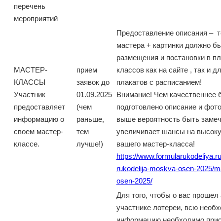
перечень
мероприятий
Предоставление описания – т
мастера + картинки должно бы
размещения и постановки в пл
МАСТЕР-
прием
классов как на сайте , так и д
КЛАССЫ
заявок до
плакатов с расписанием!
Участник
01.09.2025
Внимание! Чем качественнее 
предоставляет
(чем
подготовлено описание и фото
информацию о
раньше,
выше вероятность быть замеч
своем мастер-
тем
увеличивает шансы на высок
классе.
лучше!)
вашего мастер-класса!
https://www.formularukodeliya.ru
rukodelija-moskva-osen-2025/ma
osen-2025/
Для того, чтобы о вас прошел 
участнике лотереи, всю необ
информацию необходимо при