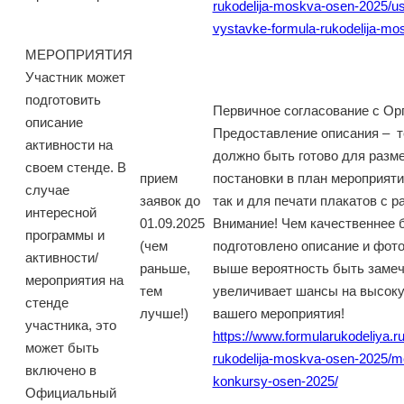
rukodelija-moskva-osen-2025/usl
vystavke-formula-rukodelija-m
МЕРОПРИЯТИЯ
Участник может
подготовить
Первичное согласование с Ор
описание
Предоставление описания – т
активности на
должно быть готово для разм
своем стенде. В
прием
постановки в план мероприятий
случае
заявок до
так и для печати плакатов с р
интересной
01.09.2025
Внимание! Чем качественнее 
программы и
(чем
подготовлено описание и фото
активности/
раньше,
выше вероятность быть замеч
мероприятия на
тем
увеличивает шансы на высок
стенде
лучше!)
вашего мероприятия!
участника, это
https://www.formularukodeliya.ru
может быть
rukodelija-moskva-osen-2025/mero
включено в
konkursy-osen-2025/
Официальный