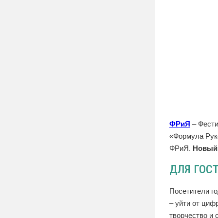
ФРиЯ
– Фести
«Формула Рук
ФРиЯ.
Новый 
ДЛЯ ГОС
Посетители го
– уйти от циф
творчество и 