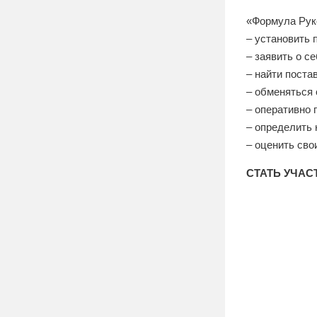
«Формула Руко
– установить 
– заявить о с
– найти поста
– обменяться
– оперативно 
– определить 
– оценить сво
СТАТЬ УЧА