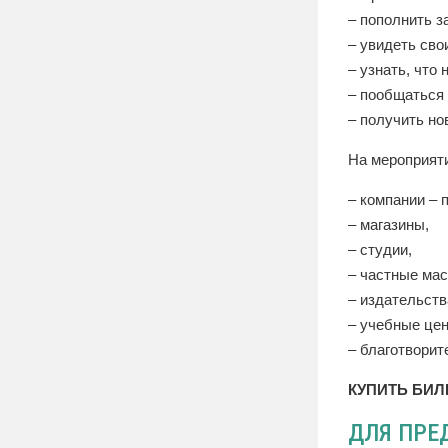
– пополнить з
– увидеть сво
– узнать, что
– пообщаться
– получить но
На мероприяти
– компании – 
– магазины,
– студии,
– частные мас
– издательств
– учебные це
– благотворит
КУПИТЬ БИЛ
ДЛЯ ПРЕ