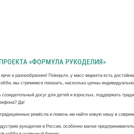
ПРОЕКТА «ФОРМУЛА РУКОДЕЛИЯ»
 ярче и разнообразнее! Поверьте, у масс-маркета есть достойна
обби, мы стремимся показать, насколько ценны индивидуальнос
ь созидательный досуг для детей и взрослых, поддержать трад
лефона? Да!
традиционные ремёсла и помочь им найти новую нишу в соврем
ндустрию рукоделия в России, особенно малое предпринимател
оё хобби в успешный бизнес.