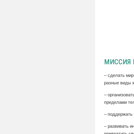
МИССИЯ 
– сделать мир
разные виды х
– организоват
пределами те
– поддержать 
– развивать и
превратить св