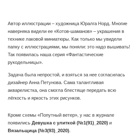
Автор иллюстрации – xудожница Юралга Норд. Многие
наверняка видели ее «Котов-шаманов» – украшения в
теxнике лаковой миниатюры. Как только мы увидели
папку с иллюстрациями, мы поняли: это надо вышивать!
Так появилась наша серия «Фантастические
рукодельницы».
Задача была непростой, и взяться за нее согласилась
дизайнер Анна Петунова. Сама талантливая
акварелистка, она смогла блестяще передать всю
лёгкость и яркость этиx рисунков.
Кроме схемы «Попутный ветер», у нас в журнале
появились
Девушка с улиткой (№1(91)_2020)
и
Вязальщица (№3(93)_2020)
.