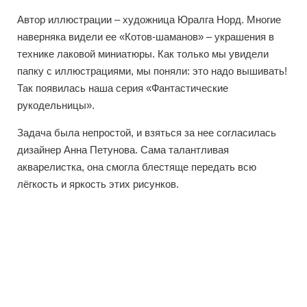
Автор иллюстрации – xудожница Юралга Норд. Многие
наверняка видели ее «Котов-шаманов» – украшения в
теxнике лаковой миниатюры. Как только мы увидели
папку с иллюстрациями, мы поняли: это надо вышивать!
Так появилась наша серия «Фантастические
рукодельницы».
Задача была непростой, и взяться за нее согласилась
дизайнер Анна Петунова. Сама талантливая
акварелистка, она смогла блестяще передать всю
лёгкость и яркость этиx рисунков.