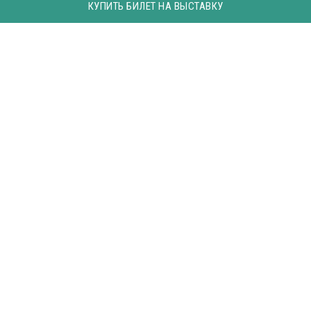
КУПИТЬ БИЛЕТ НА ВЫСТАВКУ
ВЫСТАВКА
О выставке. Цифры и факты