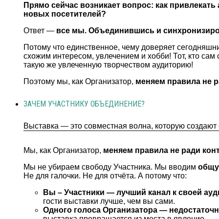
Прямо сейчас возникает вопрос: как привлекать 
новых посетителей?
Ответ —
все мы. Объединившись и синхронизиро
Потому что единственное, чему доверяет сегодняшни
схожим интересом, увлечением и хобби! Тот, кто сам 
такую же увлеченную творчеством аудиторию!
Поэтому мы, как Организатор,
меняем правила не р
ЗАЧЕМ УЧАСТНИКУ ОБЪЕДИНЕНИЕ?
Выставка — это совместная волна, которую создают о
Мы, как Организатор,
меняем правила не ради кон
Мы не убираем свободу Участника. Мы вводим
общу
Не для галочки. Не для отчёта. А потому что:
Вы – Участники — лучший канал к своей ау
гости выставки лучше, чем вы сами.
Одного голоса Организатора — недостаточно
выставка превращается из места в явление.