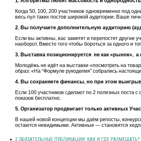
1. Алгоритмы любят массовость и однородность
Когда 50, 100, 200 участников одновременно под од
весь пул таких постов широкой аудитории. Ваше личн
2. Вы получаете дополнительную аудиторию (ауд
Если вы активны, вас заметят и перепостят другие у
наоборот. Вместо того чтобы бороться за одного и то
3. Выставка позиционируется не как «рынок», а
Молодёжь не идёт на выставки «посмотреть на товар
образ: «На “Формуле рукоделия” собрались настоящи
4. Вы сохраняете финансы, но при этом выигры
Если 100 участников сделают по 2 полезных поста с
показов бесплатно.
5. Организатор продвигает только активных Уча
В нашей новой концепции мы даём репосты, конкурсы
остаются невидимыми. Активные — становятся хед
2 ОБЯЗАТЕЛЬНЫЕ ПУБЛИКАЦИИ: КАК И ГДЕ РАЗМЕЩАТЬ