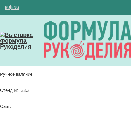
RU
|
ENG
Ручное валяние
Стенд №: З3.2
Сайт: