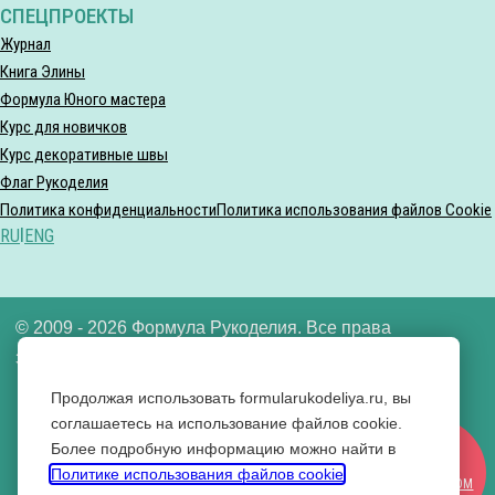
СПЕЦПРОЕКТЫ
Журнал
Книга Элины
Формула Юного мастера
Курс для новичков
Курс декоративные швы
Флаг Рукоделия
Политика конфиденциальности
Политика использования файлов Cookie
RU
|
ENG
© 2009 - 2026 Формула Рукоделия. Все права
защищены.
Продолжая использовать formularukodeliya.ru, вы
ООО «Формула рукоделия» ИНН 7721640592
соглашаетесь на использование файлов cookie.
Более подробную информацию можно найти в
Вконтакте
СТАТЬ
Политике использования файлов cookie
.
Одноклассники
УЧАСТНИКОМ