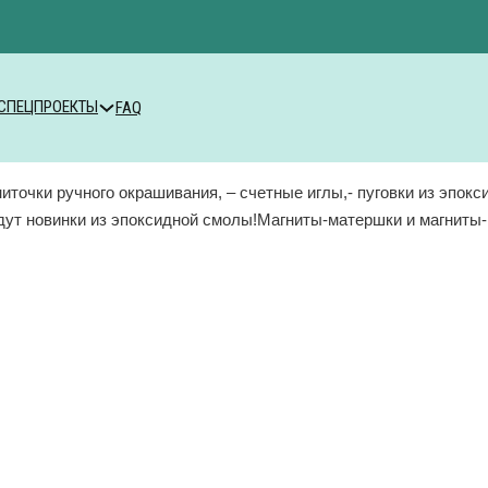
СПЕЦПРОЕКТЫ
FAQ
точки ручного окрашивания, – ⁠счетные иглы,- ⁠пуговки из эпокс
удут новинки из эпоксидной смолы!Магниты-матершки и магнит