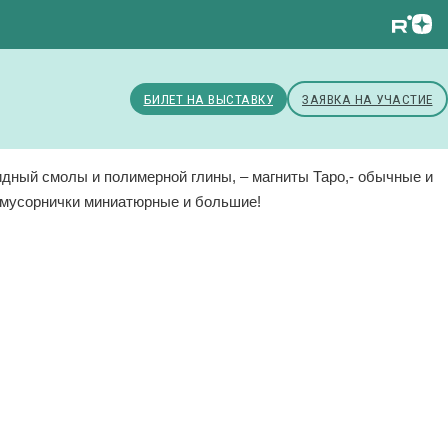
БИЛЕТ НА ВЫСТАВКУ
ЗАЯВКА НА УЧАСТИЕ
идный смолы и полимерной глины, – ⁠магниты Таро,- ⁠обычные и
ы-мусорнички миниатюрные и большие!