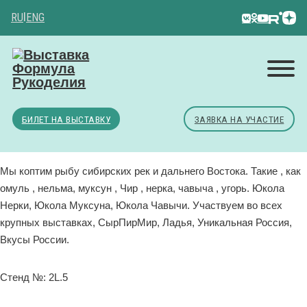
RU
|
ENG
БИЛЕТ НА ВЫСТАВКУ
ЗАЯВКА НА УЧАСТИЕ
Мы коптим рыбу сибирских рек и дальнего Востока. Такие , как
омуль , нельма, муксун , Чир , нерка, чавыча , угорь. Юкола
Нерки, Юкола Муксуна, Юкола Чавычи. Участвуем во всех
крупных выставках, СырПирМир, Ладья, Уникальная Россия,
Вкусы России.
Стенд №: 2L.5