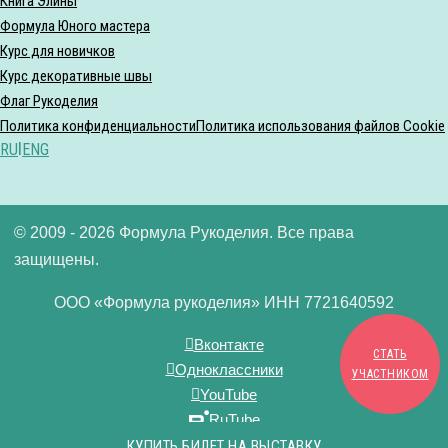
Книга Элины
Формула Юного мастера
Курс для новичков
Курс декоративные швы
Флаг Рукоделия
Политика конфиденциальности
Политика использования файлов Cookie
RU
|
ENG
© 2009 - 2026 Формула Рукоделия. Все права
защищены.
ООО «Формула рукоделия» ИНН 7721640592
Вконтакте
СТАТЬ
Одноклассники
УЧАСТНИКОМ
YouTube
RuTube
Дзен
КУПИТЬ БИЛЕТ НА ВЫСТАВКУ