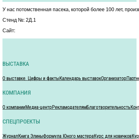
У нас потомственная пасека, которой более 100 лет, про
Стенд №: 2Д.1
Сайт:
ВЫСТАВКА
О выставке. Цифры и факты
Календарь выставок
Организатор
Партн
КОМПАНИЯ
О компании
Медиа-центр
Рекламодателям
Благотворительность
Кон
СПЕЦПРОЕКТЫ
Журнал
Книга Элины
Формула Юного мастера
Курс для новичков
Кур