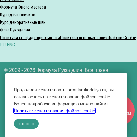
Формула Юного мастера
Курс для новичков
Курс декоративные швы
Флаг Рукоделия
Политика конфиденциальности
Политика использования файлов Cookie
RU
|
ENG
© 2009 - 2026 Формула Рукоделия. Все права
защищены.
Продолжая использовать formularukodeliya.ru, вы
ООО «Формула рукоделия» ИНН 7721640592
соглашаетесь на использование файлов cookie.
Более подробную информацию можно найти в
Вконтакте
СТАТЬ
Политике использования файлов cookie
.
Одноклассники
УЧАСТНИКОМ
YouTube
ХОРОШО
RuTube
Дзен
КУПИТЬ БИЛЕТ НА ВЫСТАВКУ