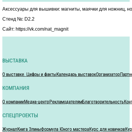
Аксессуары для вышивки: магниты, маячки для ножниц, н
Стенд №: D2.2
Сайт: https://vk.com/nat_magnit
ВЫСТАВКА
О выставке. Цифры и факты
Календарь выставок
Организатор
Партн
КОМПАНИЯ
О компании
Медиа-центр
Рекламодателям
Благотворительность
Кон
СПЕЦПРОЕКТЫ
Журнал
Книга Элины
Формула Юного мастера
Курс для новичков
Кур