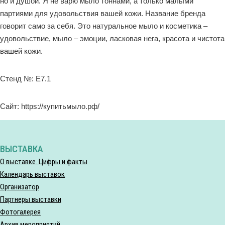
но и душой. Я не варю мыло тоннами, а только малыми
партиями для удовольствия вашей кожи. Название бренда
говорит само за себя. Это натуральное мыло и косметика –
удовольствие, мыло – эмоции, ласковая нега, красота и чистота
вашей кожи.
Стенд №: E7.1
Сайт: https://купитьмыло.рф/
ВЫСТАВКА
О выставке. Цифры и факты
Календарь выставок
Организатор
Партнеры выставки
Фотогалерея
Архив мероприятий