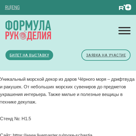
RU
|
ENG
БИЛЕТ НА ВЫСТАВКУ
ЗАЯВКА НА УЧАСТИЕ
Уникальный морской декор из даров Чёрного моря – дрифтвуда
и ракушек. От небольших морских сувениров до предметов
украшения интерьера. Также милые и полезные вещицы в
технике декупаж.
Стенд №: H1.5
Сайт: https://www.livemaster.ru/more-schastja