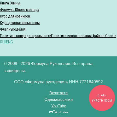
Книга Элины
Формула Юного мастера
Курс для новичков
Курс декоративные швы
Флаг Рукоделия
Политика конфиденциальности
Политика использования файлов Cookie
RU
|
ENG
© 2009 - 2026 Формула Рукоделия. Все права
защищены.
ООО «Формула рукоделия» ИНН 7721640592
Вконтакте
СТАТЬ
Одноклассники
УЧАСТНИКОМ
YouTube
RuTube