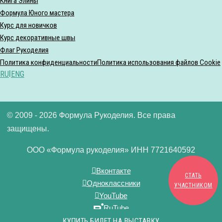
Книга Элины
Формула Юного мастера
Курс для новичков
Курс декоративные швы
Флаг Рукоделия
Политика конфиденциальности
Политика использования файлов Cookie
RU
|
ENG
© 2009 - 2026 Формула Рукоделия. Все права
защищены.
ООО «Формула рукоделия» ИНН 7721640592
Вконтакте
СТАТЬ
Одноклассники
УЧАСТНИКОМ
YouTube
RuTube
Дзен
КУПИТЬ БИЛЕТ НА ВЫСТАВКУ