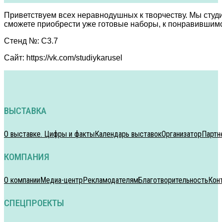
Приветствуем всех неравнодушных к творчеству. Мы студ
сможете приобрести уже готовые наборы, к понравившим
Стенд №: C3.7
Сайт: https://vk.com/studiykarusel
ВЫСТАВКА
О выставке. Цифры и факты
Календарь выставок
Организатор
Партн
КОМПАНИЯ
О компании
Медиа-центр
Рекламодателям
Благотворительность
Кон
СПЕЦПРОЕКТЫ