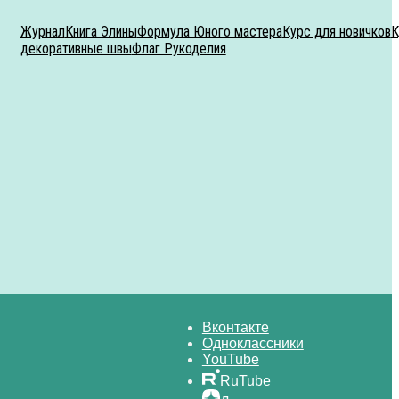
Журнал
Книга Элины
Формула Юного мастера
Курс для новичков
К
декоративные швы
Флаг Рукоделия
Вконтакте
Одноклассники
YouTube
RuTube