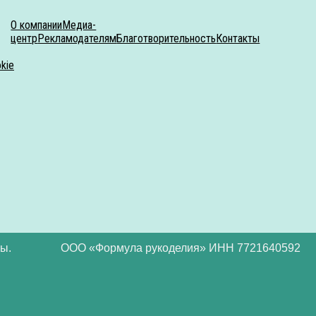
О компании
Медиа-
центр
Рекламодателям
Благотворительность
Контакты
kie
ы.
ООО «Формула рукоделия» ИНН 7721640592