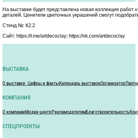
На выставке будет представлена новая коллекция работ «
деталей. Ценители цветочных украшений смогут подобрат
Стенд №: К2.2
Сайт: https://t.me/artdecoclay; https://vk.com/artdecoclay
ВЫСТАВКА
О выставке. Цифры и факты
Календарь выставок
Организатор
Партн
КОМПАНИЯ
О компании
Медиа-центр
Рекламодателям
Благотворительность
Кон
СПЕЦПРОЕКТЫ