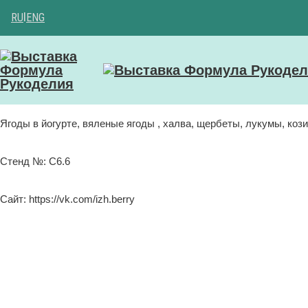
RU
|
ENG
Ягоды в йогурте, вяленые ягоды , халва, щербеты, лукумы, коз
Стенд №: C6.6
Сайт: https://vk.com/izh.berry