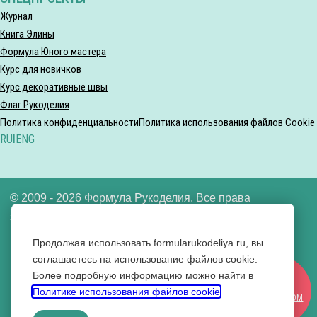
Журнал
Книга Элины
Формула Юного мастера
Курс для новичков
Курс декоративные швы
Флаг Рукоделия
Политика конфиденциальности
Политика использования файлов Cookie
RU
|
ENG
© 2009 - 2026 Формула Рукоделия. Все права
защищены.
Продолжая использовать formularukodeliya.ru, вы
ООО «Формула рукоделия» ИНН 7721640592
соглашаетесь на использование файлов cookie.
Более подробную информацию можно найти в
Вконтакте
СТАТЬ
Политике использования файлов cookie
.
Одноклассники
УЧАСТНИКОМ
YouTube