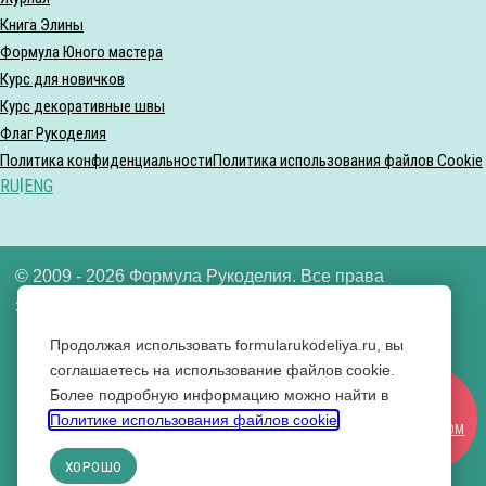
Книга Элины
Формула Юного мастера
Курс для новичков
Курс декоративные швы
Флаг Рукоделия
Политика конфиденциальности
Политика использования файлов Cookie
RU
|
ENG
© 2009 - 2026 Формула Рукоделия. Все права
защищены.
Продолжая использовать formularukodeliya.ru, вы
ООО «Формула рукоделия» ИНН 7721640592
соглашаетесь на использование файлов cookie.
Более подробную информацию можно найти в
Вконтакте
СТАТЬ
Политике использования файлов cookie
.
Одноклассники
УЧАСТНИКОМ
YouTube
ХОРОШО
RuTube