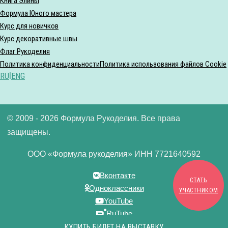
Книга Элины
Формула Юного мастера
Курс для новичков
Курс декоративные швы
Флаг Рукоделия
Политика конфиденциальности
Политика использования файлов Cookie
RU
|
ENG
© 2009 - 2026 Формула Рукоделия. Все права
защищены.
ООО «Формула рукоделия» ИНН 7721640592
Вконтакте
СТАТЬ
Одноклассники
УЧАСТНИКОМ
YouTube
RuTube
Дзен
КУПИТЬ БИЛЕТ НА ВЫСТАВКУ