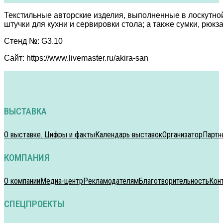
Текстильные авторские изделия, выполненные в лоскутно
штучки для кухни и сервировки стола; а также сумки, рюкза
Стенд №: G3.10
Сайт: https://www.livemaster.ru/akira-san
ВЫСТАВКА
О выставке. Цифры и факты
Календарь выставок
Организатор
Партн
КОМПАНИЯ
О компании
Медиа-центр
Рекламодателям
Благотворительность
Кон
СПЕЦПРОЕКТЫ