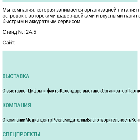
Мы компания, которая занимается организацией питания н
островок с авторскими шавер-шейками и вкусными напитк
быстрым и аккуратным сервисом
Стенд №: 2А.5
Сайт:
ВЫСТАВКА
О выставке. Цифры и факты
Календарь выставок
Организатор
Партн
КОМПАНИЯ
О компании
Медиа-центр
Рекламодателям
Благотворительность
Кон
СПЕЦПРОЕКТЫ