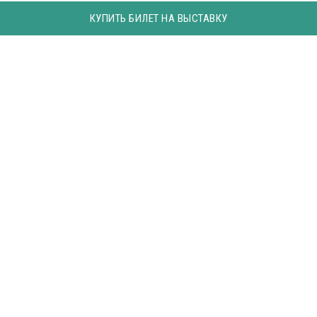
КУПИТЬ БИЛЕТ НА ВЫСТАВКУ
ВЫСТАВКА
О выставке. Цифры и факты