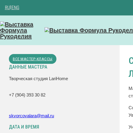
RU
|
ENG
ВСЕ МАСТЕР-КЛАССЫ
ДАННЫЕ МАСТЕРА
Творческая студия LariHome
М
+7 (904) 393 30 82
с
С
У
skvorcovalara@mail.ru
ДАТА И ВРЕМЯ
У