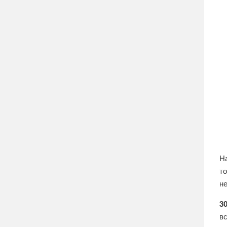
Н
то
не
30
вс