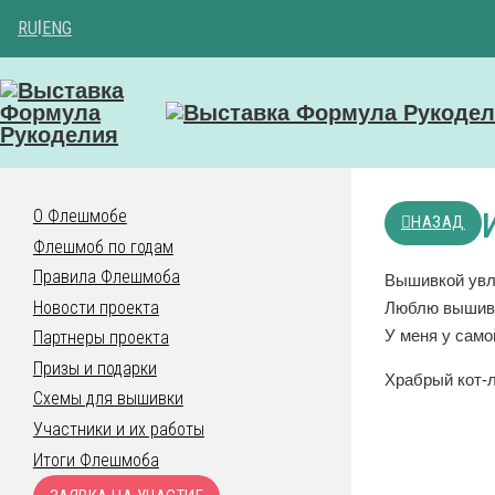
RU
|
ENG
О Флешмобе
НАЗАД
Флешмоб по годам
Правила Флешмоба
Вышивкой увл
Новости проекта
Люблю вышива
У меня у само
Партнеры проекта
Призы и подарки
Храбрый кот-л
Схемы для вышивки
Участники и их работы
Итоги Флешмоба