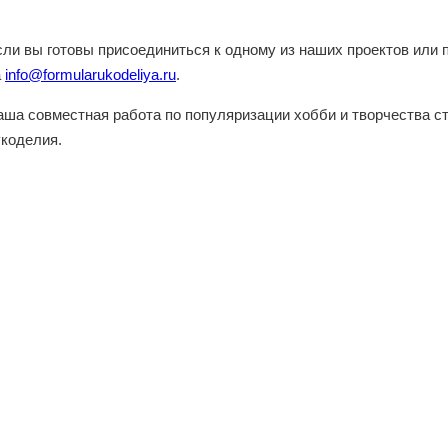
сли вы готовы присоединиться к одному из наших проектов или 
а
info@formularukodeliya.ru
.
аша совместная работа по популяризации хобби и творчества с
укоделия.