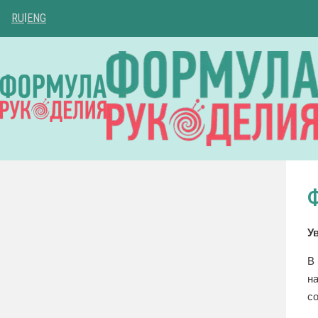
RU
|
ENG
У
В
н
с