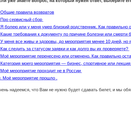
сли уже знаете вопрос, на который нужен ответ, выберите ег
. Общие правила возвратов
. Про сервисный сбор
 Я болею или у меня умер близкий родственник. Как правильно 
 Какие требования к документу по причине болезни или смерти 
 У меня все живы и здоровы, до мероприятия менее 10 дней, но
 Как следить за статусом заявки и как долго вы их проверяете?
. Моё мероприятие перенесено или отменено. Как правильно ост
. Категория моего мероприятия — бизнес, спортивное или лекци
. Моё мероприятие проходит не в России
0. Моё мероприятие прошло .
чень надеемся, что Вам не нужно будет сдавать билет, и мы об