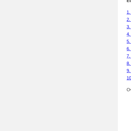
Е
1
2
3.
4.
5.
6.
7
8
9
1
О