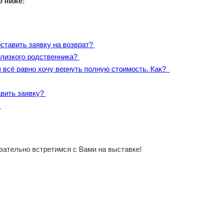
о ниже:
оставить заявку на возврат?
близкого родственника?
 я всё равно хочу вернуть полную стоимость. Как?
авить заявку?
я
язательно встретимся с Вами на выставке!