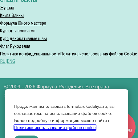
Журнал
Книга Элины
Формула Юного мастера
Курс для новичков
Курс декоративные швы
Флаг Рукоделия
Политика конфиденциальности
Политика использования файлов Cookie
RU
|
ENG
© 2009 - 2026 Формула Рукоделия. Все права
защищены.
Продолжая использовать formularukodeliya.ru, вы
ООО «Формула рукоделия» ИНН 7721640592
соглашаетесь на использование файлов cookie.
Более подробную информацию можно найти в
Вконтакте
СТАТЬ
Политике использования файлов cookie
.
Одноклассники
УЧАСТНИКОМ
YouTube