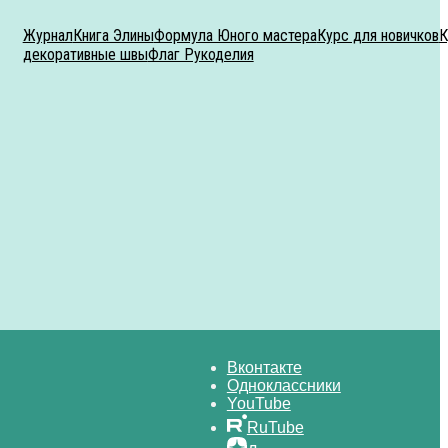
Журнал
Книга Элины
Формула Юного мастера
Курс для новичков
К
декоративные швы
Флаг Рукоделия
Вконтакте
Одноклассники
YouTube
RuTube