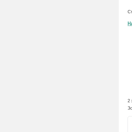
С
Н
2 
З