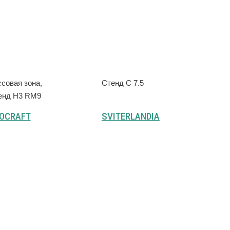
совая зона,
Стенд С 7.5
енд H3 RM9
OCRAFT
SVITERLANDIA