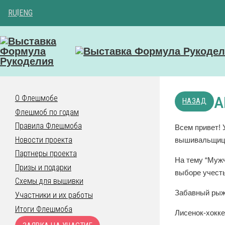
RU
|
ENG
А
О Флешмобе
НАЗАД
Флешмоб по годам
Правила Флешмоба
Всем привет! 
Новости проекта
вышивальщиц 
Партнеры проекта
На тему “Мужч
Призы и подарки
выборе учесть
Схемы для вышивки
Забавный рыж
Участники и их работы
Итоги Флешмоба
Лисенок-хокке