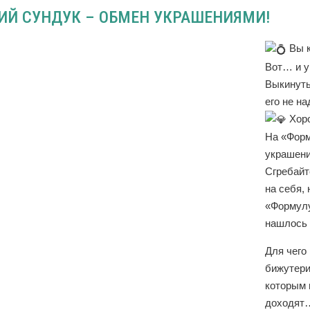
ИЙ СУНДУК – ОБМЕН УКРАШЕНИЯМИ!
Вы к
Вот… и у 
Выкинуть
его не н
Хоро
На «Форм
украшени
Сгребайт
на себя, 
«Формулу
нашлось 
Для чего
бижутери
которым 
доходят