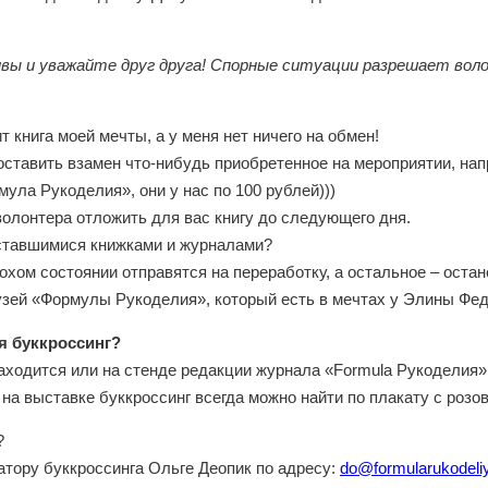
вы и уважайте друг друга! Спорные ситуации разрешает воло
т книга моей мечты, а у меня нет ничего на обмен!
оставить взамен что-нибудь приобретенное на мероприятии, на
ула Рукоделия», они у нас по 100 рублей)))
волонтера отложить для вас книгу до следующего дня.
оставшимися книжками и журналами?
хом состоянии отправятся на переработку, а остальное – оста
узей «Формулы Рукоделия», который есть в мечтах у Элины Фе
я буккроссинг?
аходится или на стенде редакции журнала «Formula Рукоделия», 
 на выставке буккроссинг всегда можно найти по плакату с розов
?
тору буккроссинга Ольге Деопик по адресу:
do@formularukodeliy