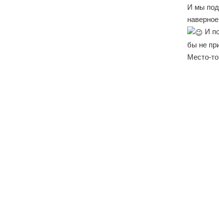
И мы под
наверное,
И по
бы не пр
Место-то