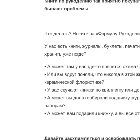
Книги по рукоделию так приятно покупать
бывают проблемы.
Что делать? Несите на «Формулу Рукоделия
У нас есть книги, журналы, буклеты, печа
хранить уже негде?
• А может там у вас где-то прячется схема 
• Или вы вдруг поняли, что никогда в этой 
керамической флористике?
• У вас скучают книжки по квиллингу или д
• А может вы долго собирали подшивку жур
наборам?
• А может, вам подарили книжку, а вы все о
Давайте расхламляться и освобождать п