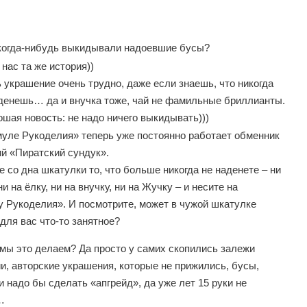
огда-нибудь выкидывали надоевшие бусы?
нас та же история))
 украшение очень трудно, даже если знаешь, что никогда
аденешь… да и внучка тоже, чай не фамильные бриллианты.
шая новость: не надо ничего выкидывать)))
уле Рукоделия» теперь уже постоянно работает обменник
й «Пиратский сундук».
е со дна шкатулки то, что больше никогда не наденете – ни
ни на ёлку, ни на внучку, ни на Жучку – и несите на
 Рукоделия». И посмотрите, может в чужой шкатулке
для вас что-то занятное?
 мы это делаем? Да просто у самих скопились залежи
и, авторские украшения, которые не прижились, бусы,
и надо бы сделать «апгрейд», да уже лет 15 руки не
…