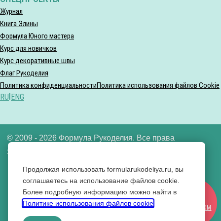
Журнал
Книга Элины
Формула Юного мастера
Курс для новичков
Курс декоративные швы
Флаг Рукоделия
Политика конфиденциальности
Политика использования файлов Cookie
RU
|
ENG
© 2009 - 2026 Формула Рукоделия. Все права
защищены.
Продолжая использовать formularukodeliya.ru, вы
ООО «Формула рукоделия» ИНН 7721640592
соглашаетесь на использование файлов cookie.
Более подробную информацию можно найти в
Вконтакте
СТАТЬ
Политике использования файлов cookie
.
Одноклассники
УЧАСТНИКОМ
YouTube