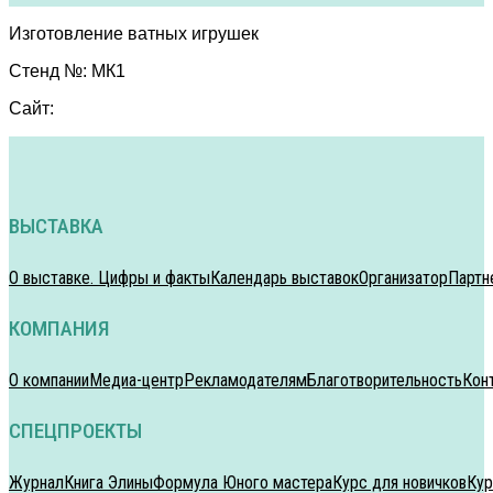
Изготовление ватных игрушек
Стенд №: МК1
Сайт:
ВЫСТАВКА
О выставке. Цифры и факты
Календарь выставок
Организатор
Партн
КОМПАНИЯ
О компании
Медиа-центр
Рекламодателям
Благотворительность
Кон
СПЕЦПРОЕКТЫ
Журнал
Книга Элины
Формула Юного мастера
Курс для новичков
Кур