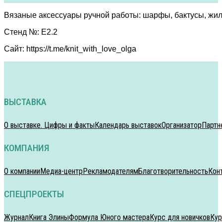
Вязаные аксессуары ручной работы: шарфы, бактусы, жиле
Стенд №: E2.2
Сайт: https://t.me/knit_with_love_olga
ВЫСТАВКА
О выставке. Цифры и факты
Календарь выставок
Организатор
Партн
КОМПАНИЯ
О компании
Медиа-центр
Рекламодателям
Благотворительность
Кон
СПЕЦПРОЕКТЫ
Журнал
Книга Элины
Формула Юного мастера
Курс для новичков
Кур