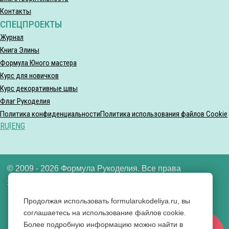
Контакты
СПЕЦПРОЕКТЫ
Журнал
Книга Элины
Формула Юного мастера
Курс для новичков
Курс декоративные швы
Флаг Рукоделия
Политика конфиденциальности
Политика использования файлов Cookie
RU
|
ENG
© 2009 - 2026 Формула Рукоделия. Все права
защищены.
Продолжая использовать formularukodeliya.ru, вы
ООО «Формула рукоделия» ИНН 7721640592
соглашаетесь на использование файлов cookie.
Более подробную информацию можно найти в
Вконтакте