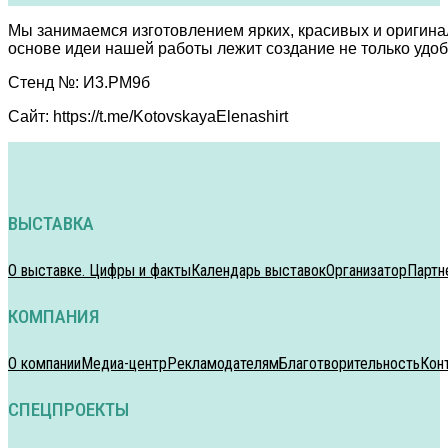
Мы занимаемся изготовлением ярких, красивых и оригина
основе идеи нашей работы лежит создание не только удоб
Стенд №: И3.РМ9б
Сайт: https://t.me/KotovskayaElenashirt
ВЫСТАВКА
О выставке. Цифры и факты
Календарь выставок
Организатор
Партн
КОМПАНИЯ
О компании
Медиа-центр
Рекламодателям
Благотворительность
Кон
СПЕЦПРОЕКТЫ