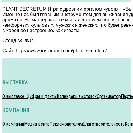
PLANT SECRETUM Игра с древним органом чувств – «Выби
Именно нос был главным инструментом для выживания дре
ароматы. На мастер-классе мы задействуем обонятельные
камфорных, культовых, мужских и женских, что будет рав
в хорошее настроение. Как играть:
Стенд №: Ф3.5
Сайт: https://www.instagram.com/plant_secretum/
ВЫСТАВКА
О выставке. Цифры и факты
Календарь выставок
Организатор
Партн
КОМПАНИЯ
О компании
Медиа-центр
Рекламодателям
Благотворительность
Кон